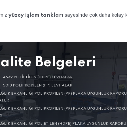
ımız
sayesinde çok daha kolay 
yüzey işlem tankları
alite Belgeleri
 14632 POLIETILEN (HDPE) LEVHALAR
 15013 POLIPROPILEN (PP) LEVHALAR
AĞLIK BAKANLIĞI POLIPROPILEN (PP) PLAKA UYGUNLUK RAPORU
ATUR
AĞLIK BAKANLIĞI POLIPROPILEN (PP) PLAKA UYGUNLUK RAPORU
I
AĞLIK BAKANLIĞI POLIETILEN (HDPE) PLAKA UYGUNLUK RAPORU 