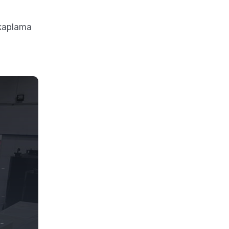
kaplama
 –
 –
–