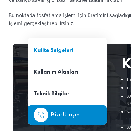
ve banyo sayısı gibi bazı faktörler bulunmaktadır.
Bu noktada fosfatlama işlemi için üretimini sağladığ
işlemi gerçekleştirebilirsiniz.
Kalite Belgeleri
K
Kullanım Alanları
TS
TS
Teknik Bilgiler
S
N
S
Bize Ulaşın
GR
S