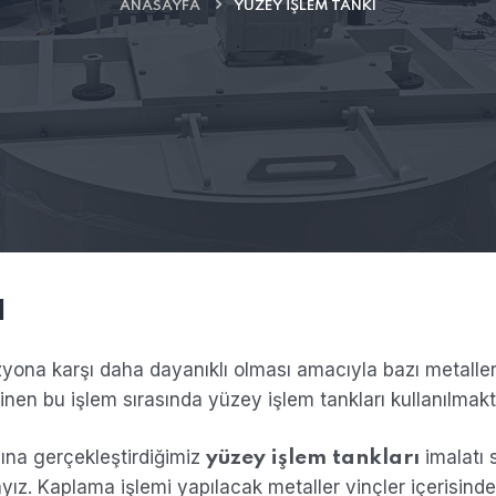
ANASAYFA
YÜZEY İŞLEM TANKI
ı
ozyona karşı daha dayanıklı olması amacıyla bazı metall
inen bu işlem sırasında yüzey işlem tankları kullanılmakt
ına gerçekleştirdiğimiz
imalatı 
yüzey işlem tankları
ız. Kaplama işlemi yapılacak metaller vinçler içerisinde