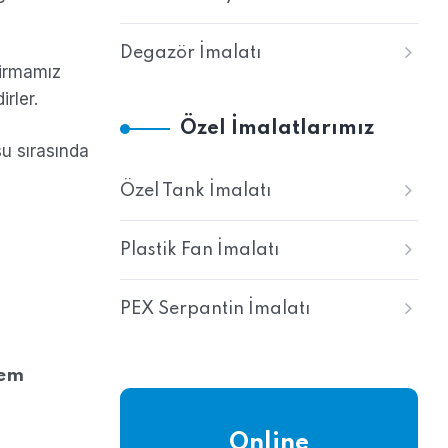
Degazör İmalatı
firmamız
rler.
Özel İmalatlarımız
u sırasında
Özel Tank İmalatı
Plastik Fan İmalatı
PEX Serpantin İmalatı
lem
Online