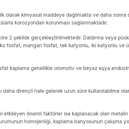
e ilk olarak kimyasal maddeye dağılmakta ve daha sonra
kslarla korozyondan korunması sağlanmaktadır.
re 2 şekilde gerçekleştirilmektedir. Daldırma veya püs
nko fosfat, mangan fosfat, tek katyonlu, iki katyonlu ve 
sfat kaplama genellikle otomotiv ve beyaz eşya endüstr
 daha dirençli hale gelerek uzun süre kullanılabilme ola
i etkileyen önemli faktörler ise kaplanacak olan metalin 
y durumunun homojenliği, kaplama banyosunun çalışma y