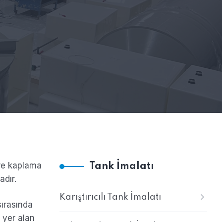
ere kaplama
Tank İmalatı
adır.
Karıştırıcılı Tank İmalatı
sırasında
 yer alan