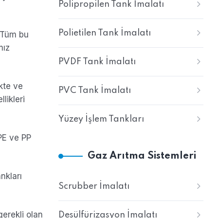
Polipropilen Tank İmalatı
Polietilen Tank İmalatı
 Tüm bu
mız
PVDF Tank İmalatı
kte ve
PVC Tank İmalatı
likleri
Yüzey İşlem Tankları
PE ve PP
Gaz Arıtma Sistemleri
nkları
Scrubber İmalatı
gerekli olan
Desülfürizasyon İmalatı