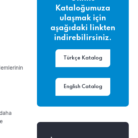
Kataloğumuza
ulaşmak için
aşağıdaki linkten
indirebilirsiniz.
Türkçe Katalog
lemlerinin
English Catalog
 daha
me
a