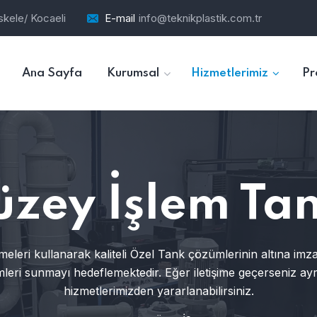
skele/ Kocaeli
E-mail
info@teknikplastik.com.tr
Ana Sayfa
Kurumsal
Hizmetlerimiz
Pr
üzey İşlem Tan
emeleri kullanarak kaliteli Özel Tank çözümlerinin altına imz
leri sunmayı hedeflemektedir. Eğer iletişime geçerseniz ayrıntı
hizmetlerimizden yararlanabilirsiniz.