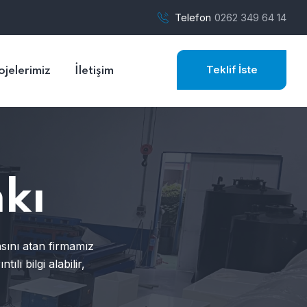
Telefon
0262 349 64 14
Teklif İste
ojelerimiz
İletişim
kı
asını atan firmamız
lı bilgi alabilir,