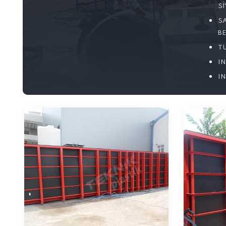
S
S
B
TU
I
I