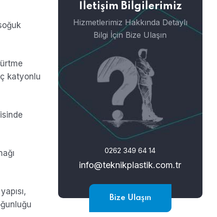
İletişim Bilgilerimiz
Hizmetlerimiz Hakkında Detaylı
 soğuk
Bilgi İçin Bize Ulaşın
kürtme
üç katyonlu
isinde
0262 349 64 14
nağı
info@teknikplastik.com.tr
yapısı,
Bize Ulaşın
oğunluğu