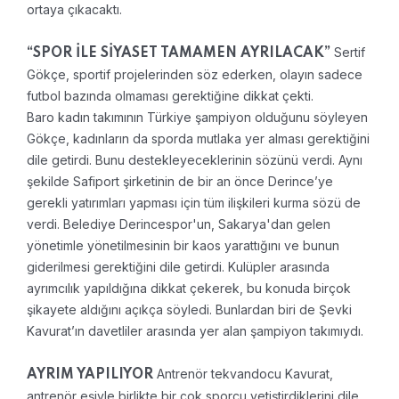
ortaya çıkacaktı.
Sertif
“SPOR İLE SİYASET TAMAMEN AYRILACAK”
Gökçe, sportif projelerinden söz ederken, olayın sadece
futbol bazında olmaması gerektiğine dikkat çekti.
Baro kadın takımının Türkiye şampiyon olduğunu söyleyen
Gökçe, kadınların da sporda mutlaka yer alması gerektiğini
dile getirdi. Bunu destekleyeceklerinin sözünü verdi. Aynı
şekilde Safiport şirketinin de bir an önce Derince’ye
gerekli yatırımları yapması için tüm ilişkileri kurma sözü de
verdi. Belediye Derincespor'un, Sakarya'dan gelen
yönetimle yönetilmesinin bir kaos yarattığını ve bunun
giderilmesi gerektiğini dile getirdi. Kulüpler arasında
ayrımcılık yapıldığına dikkat çekerek, bu konuda birçok
şikayete aldığını açıkça söyledi. Bunlardan biri de Şevki
Kavurat’ın davetliler arasında yer alan şampiyon takımıydı.
Antrenör tekvandocu Kavurat,
AYRIM YAPILIYOR
antrenör eşiyle birlikte bir çok sporcu yetiştirdiklerini dile