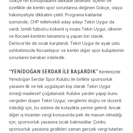
Gökçe’nin konuşmalarını dikkatle dinledim. İlçenin ve
özellikle de kentin spor sorunlarına değinen Gökçe, olaya
hakimiyetiyle dikkatimi çekti. Programa katılanlar
içerisinde, CHP milletvekili aday adayı Tekin Uygur da
vardı. İzmitli futbolcu kökenli iş insanı Tekin Uygur, ülkenin
ve Kocaeli kentinin tamamına iş yapan biri olarak.
Derince’de de sıcak karşılandı. Tekin Uygur ile ayak üstü
sohbetimizde Kocaelispor ve kentin diğer spor kulüplerinin
sorunlarını beraber irdeledik.
Kentimizde
“YENİDOĞAN SERDAR İLE BAŞARDIK”
Yenidoğan Serdar Spor Kulübü ile birlikte sponsorluk
yasasını ilk ve tek uygulayan kişi olarak Tekin Uygur
örneği maalesef çoğalamadı. Kulübe yardım yapıp bunu
vergiden düşen Tekin Uygur, vergilerini doğru ve düzenli
ödediği için, bu sistemi de kolaylıkla yerine getirdi. Ancak
diğer iş insanları vergi konusunda pek de masum olmadığı
için, sponsorluk yasasına sıcak bakmadılar. Çünkü
sponsorluk yasasına girdikleri zaman gerçek vergi tutarları