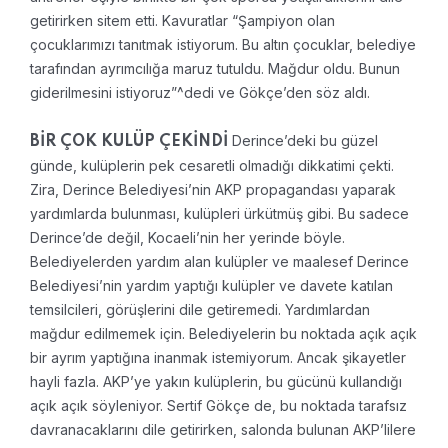
getirirken sitem etti. Kavuratlar “Şampiyon olan
çocuklarımızı tanıtmak istiyorum. Bu altın çocuklar, belediye
tarafından ayrımcılığa maruz tutuldu. Mağdur oldu. Bunun
giderilmesini istiyoruz”^dedi ve Gökçe’den söz aldı.
Derince’deki bu güzel
BİR ÇOK KULÜP ÇEKİNDİ
günde, kulüplerin pek cesaretli olmadığı dikkatimi çekti.
Zira, Derince Belediyesi’nin AKP propagandası yaparak
yardımlarda bulunması, kulüpleri ürkütmüş gibi. Bu sadece
Derince’de değil, Kocaeli’nin her yerinde böyle.
Belediyelerden yardım alan kulüpler ve maalesef Derince
Belediyesi’nin yardım yaptığı kulüpler ve davete katılan
temsilcileri, görüşlerini dile getiremedi. Yardımlardan
mağdur edilmemek için. Belediyelerin bu noktada açık açık
bir ayrım yaptığına inanmak istemiyorum. Ancak şikayetler
hayli fazla. AKP’ye yakın kulüplerin, bu gücünü kullandığı
açık açık söyleniyor. Sertif Gökçe de, bu noktada tarafsız
davranacaklarını dile getirirken, salonda bulunan AKP’lilere