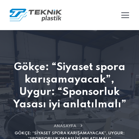
Gökçe: “Siyaset spora
karışamayacak”,
Uygur: “Sponsorluk
Yasası iyi anlatılmalı”
ANASAYFA
GÖKÇE: “SIYASET SPORA KARIŞAMAYACAK”, UYGUR:
“SPONSORLUK YASASI IYI ANLATILMALI”